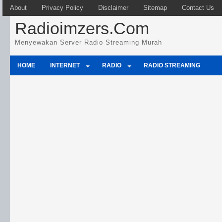
About
Privacy Policy
Disclaimer
Sitemap
Contact Us
Radioimzers.Com
Menyewakan Server Radio Streaming Murah
HOME
INTERNET
RADIO
RADIO STREAMING