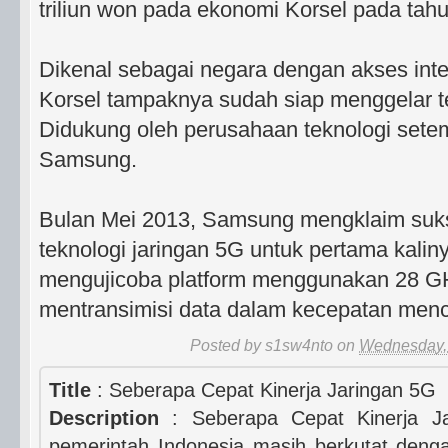
triliun won pada ekonomi Korsel pada tah
Dikenal sebagai negara dengan akses inte
Korsel tampaknya sudah siap menggelar t
Didukung oleh perusahaan teknologi setem
Samsung.
Bulan Mei 2013, Samsung mengklaim suk
teknologi jaringan 5G untuk pertama kali
mengujicoba platform menggunakan 28 G
mentransimisi data dalam kecepatan men
Posted by
s1sw4nto
on
Wednesday, 
Title
:
Seberapa Cepat Kinerja Jaringan 5G
Description
: Seberapa Cepat Kinerja J
pemerintah Indonesia masih berkutat deng