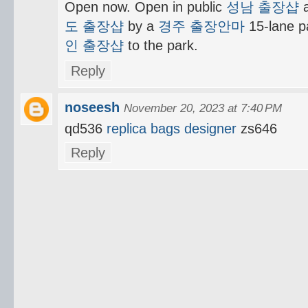
Open now. Open in public
성남 출장샵
a
도 출장샵
by a
경주 출장안마
15-lane p
인 출장샵
to the park.
Reply
noseesh
November 20, 2023 at 7:40 PM
qd536
replica bags designer
zs646
Reply